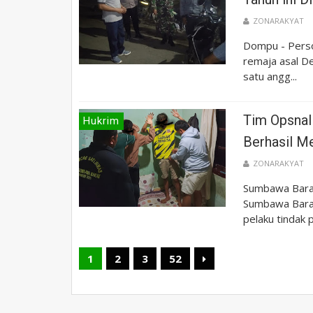
ZONARAKYAT
Dompu - Perso
remaja asal De
satu angg...
Tim Opsnal
Hukrim
Berhasil 
ZONARAKYAT
Sumbawa Barat
Sumbawa Barat
pelaku tindak p
1
2
3
52