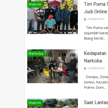
Tim Puma S
Hukrim
Judi Online
ZONARAKYAT
Tim Puma satr
sejumlah bara
Biang kerok...
Kedapatan 
Narkoba
Narkoba
ZONARAKYAT
Dompu, Zonara
Seneo, Kecam
Polres Dom...
Saat Lantas
Hukrim