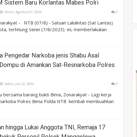
M Sistem Baru Korlantas Mabes Polri
Senin, Agustus 07, 2023
0
arakyat - NTB (07/8) - Satuan Lalulintas (Sat Lantas)
ta, terhitung Senin (7/8/2023) ini, memberlakukan
a Pengedar Narkoba jenis Shabu Asal
Dompu di Amankan Sat-Resnarkoba Polres
Sabtu, Juli 22, 2023
0
 bersama barang bukti Bima, Zonarakyat - Lagi kerja
snarkoba Polres Bima Polda NTB kembali membuahkan
an hingga Lukai Anggota TNI, Remaja 17
Dibekuk Personil Polsek Manggelewa