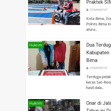
Praktek SI
ZONARAKYAT
Kota Bima, Zon
Polres Bima Ko
atura...
Dua Terdug
Hukrim
Kabupaten 
Bima
ZONARAKYAT
Terduga pelaku
keras Sat-Re
hasil dala...
Onar di Jal
Hukrim
Tahun ini 