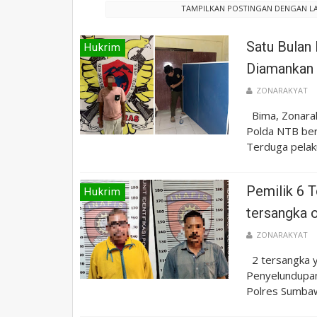
TAMPILKAN POSTINGAN DENGAN L
Satu Bulan 
Hukrim
Diamankan
ZONARAKYAT
Bima, Zonarak
Polda NTB ber
Terduga pelaku
Pemilik 6 
Hukrim
tersangka 
ZONARAKYAT
2 tersangka y
Penyelundupan
Polres Sumbaw