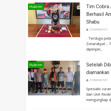
Tim Cobra 
Hukrim
Berhasil A
Shabu
ZONARAKYAT
Terduga pelak
Zonarakyat - 
dipimpin...
Setelah Dib
Hukrim
diamankan 
ZONARAKYAT
Spesialis cur
dan Unit Resk
mengungkap da