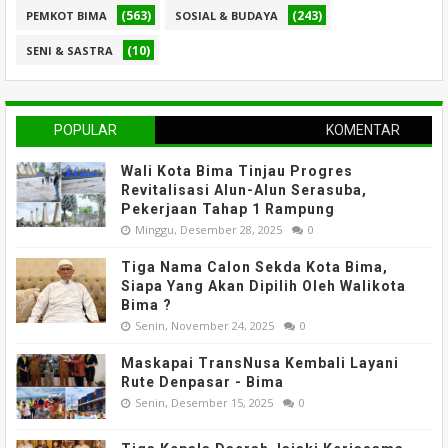
(563)
(243)
PEMKOT BIMA
SOSIAL & BUDAYA
(10)
SENI & SASTRA
POPULAR
KOMENTAR
Wali Kota Bima Tinjau Progres
Revitalisasi Alun-Alun Serasuba,
Pekerjaan Tahap 1 Rampung
Minggu, Desember 28, 2025
0
Tiga Nama Calon Sekda Kota Bima,
Siapa Yang Akan Dipilih Oleh Walikota
Bima ?
Senin, November 24, 2025
0
Maskapai TransNusa Kembali Layani
Rute Denpasar - Bima
Senin, Desember 15, 2025
0