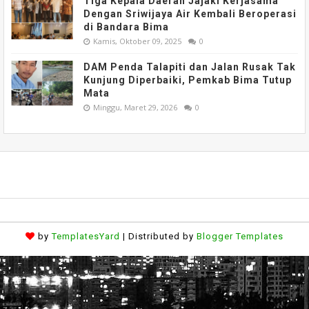
Tiga Kepala Daerah Jajaki Kerjasama
Dengan Sriwijaya Air Kembali Beroperasi
di Bandara Bima
Kamis, Oktober 09, 2025
0
DAM Penda Talapiti dan Jalan Rusak Tak
Kunjung Diperbaiki, Pemkab Bima Tutup
Mata
Minggu, Maret 29, 2026
0
by
TemplatesYard
| Distributed by
Blogger Templates