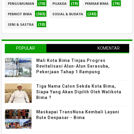
(10)
(19)
(76)
PENGUMUMAN
PILKADA
PEMKAB BIMA
(563)
(243)
PEMKOT BIMA
SOSIAL & BUDAYA
(10)
SENI & SASTRA
POPULAR
KOMENTAR
Wali Kota Bima Tinjau Progres
Revitalisasi Alun-Alun Serasuba,
Pekerjaan Tahap 1 Rampung
Tiga Nama Calon Sekda Kota Bima,
Siapa Yang Akan Dipilih Oleh Walikota
Bima ?
Maskapai TransNusa Kembali Layani
Rute Denpasar - Bima