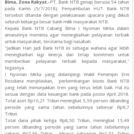
Bima, Zona Rakyat.-
PT. Bank NTB genap berusia 54 tahun
pada Kamis (5/7/2018). Penyambutan HUT Bank NTB
tersebut ditandai dengan pelaksanaan upacara yang diikuti
seluruh keluarga besar bank milik masyarakat NTB.
Kepala Bank NTB Cabang Bima I Nyoman Mirka dalam
amanatnya meminta agar meningkatkan pelayanan terbaik
untuk masyarakat, terutama bagi nasabah.
"Jadikan Hari Jadi Bank NTB ini sebagai wahana agar lebih
meningkatkan lagi kinerja dan tetap komitmen untuk
memberikan pelayanan terbaik kepada masyarakat,"
tegasnya.
I Nyoman Mirka yang didampingi Wakil Pemimpin Erni
Rosdiana menjelaskan, perkembangan bisnis Bank NTB
yang telah menunjukkan tren yang terus lebih baik. Hal itu
sesuai dengan data keuangan bank pada posisi April 2018.
Total aset Rp10,21 Triliun meningkat 5,59 persen dibanding
periode yang sama tahun sebelumnya sebesar Rp9,7
Triliun.
Total dana pihak ketiga Rp8,50 Triliun, meningkat 15,49
persen dibanding periode yang sama tahun sebelumnya
sebear Rp7,36 Triliun. Khusus tabungan Rp1,51 Triliun