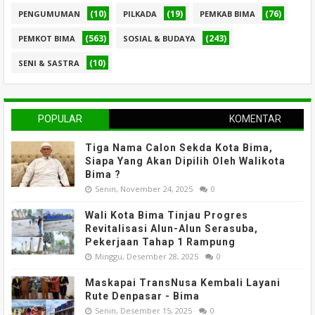
(10)
(19)
(76)
PENGUMUMAN
PILKADA
PEMKAB BIMA
(563)
(243)
PEMKOT BIMA
SOSIAL & BUDAYA
(10)
SENI & SASTRA
POPULAR
KOMENTAR
Tiga Nama Calon Sekda Kota Bima,
Siapa Yang Akan Dipilih Oleh Walikota
Bima ?
Senin, November 24, 2025
0
Wali Kota Bima Tinjau Progres
Revitalisasi Alun-Alun Serasuba,
Pekerjaan Tahap 1 Rampung
Minggu, Desember 28, 2025
0
Maskapai TransNusa Kembali Layani
Rute Denpasar - Bima
Senin, Desember 15, 2025
0