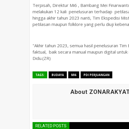
Terpisah, Direktur Mi6 , Bambang Mei Finarwanto
melakukan 12 kali penelusuran terhadap petilasa
hingga akhir tahun 2023 nanti, Tim Ekspedisi Mi
petilasan maupun folklore yang perlu diuji kebe
"Akhir tahun 2023, semua hasil penelusuran Tim 
faktual, baik secara manual maupun digital untu
Didu.(ZR)
TAGS:
BUDAYA
MI6
PDI PERJUANGAN
About ZONARAKYA
RELATED POSTS