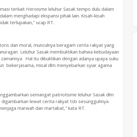
rmasi terkait Heroisme leluhur Sasak tempo dulu dalam
am menghadapi ekspansi pihak lain. Kisah-kisah
 tidak terlupakan," ucap RT.
toris dan moral, munculnya beragam cerita rakyat yang
kanuragan Leluhur Sasak membuktikan bahwa kebudayaan
amannya. Hal itu dibuktikan dengan adanya upaya suku
upun bekerjasama, misal dlm menyebarkan syiar agama
g menggambarkan semangat patriotisme leluhur Sasak dlm
g digambarkan lewat cerita rakyat tsb sesungguhnya
 menjaga marwah dan martabat," kata RT.