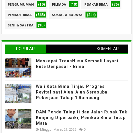
(10)
(19)
(76)
PENGUMUMAN
PILKADA
PEMKAB BIMA
(565)
(244)
PEMKOT BIMA
SOSIAL & BUDAYA
(10)
SENI & SASTRA
POPULAR
KOMENTAR
Maskapai TransNusa Kembali Layani
Rute Denpasar - Bima
Wali Kota Bima Tinjau Progres
Revitalisasi Alun-Alun Serasuba,
Pekerjaan Tahap 1 Rampung
DAM Penda Talapiti dan Jalan Rusak Tak
Kunjung Diperbaiki, Pemkab Bima Tutup
Mata
Minggu, Maret 29, 2026
0