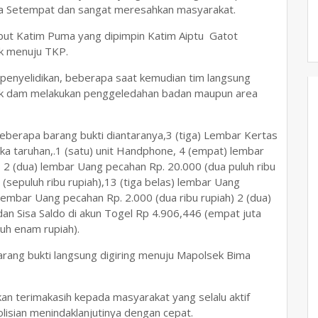
esa Setempat dan sangat meresahkan masyarakat.
ebut Katim Puma yang dipimpin Katim Aiptu Gatot
k menuju TKP.
penyelidikan, beberapa saat kemudian tim langsung
k dam melakukan penggeledahan badan maupun area
eberapa barang bukti diantaranya,3 (tiga) Lembar Kertas
ka taruhan,.1 (satu) unit Handphone, 4 (empat) lembar
, 2 (dua) lembar Uang pecahan Rp. 20.000 (dua puluh ribu
(sepuluh ribu rupiah),13 (tiga belas) lembar Uang
 lembar Uang pecahan Rp. 2.000 (dua ribu rupiah) 2 (dua)
dan Sisa Saldo di akun Togel Rp 4.906,446 (empat juta
uh enam rupiah).
arang bukti langsung digiring menuju Mapolsek Bima
n terimakasih kepada masyarakat yang selalu aktif
lisian menindaklanjutinya dengan cepat.