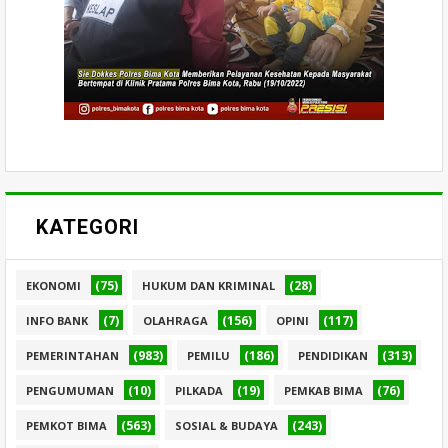
KATEGORI
(75)
(28)
EKONOMI
HUKUM DAN KRIMINAL
(7)
(156)
(117)
INFO BANK
OLAHRAGA
OPINI
(983)
(186)
(313)
PEMERINTAHAN
PEMILU
PENDIDIKAN
(10)
(19)
(76)
PENGUMUMAN
PILKADA
PEMKAB BIMA
(563)
(243)
PEMKOT BIMA
SOSIAL & BUDAYA