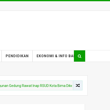
PENDIDIKAN
EKONOMI & INFO BANK
ng Rawat Inap RSUD Kota Bima Dikebut
PEMKOT BIMA
Pemb