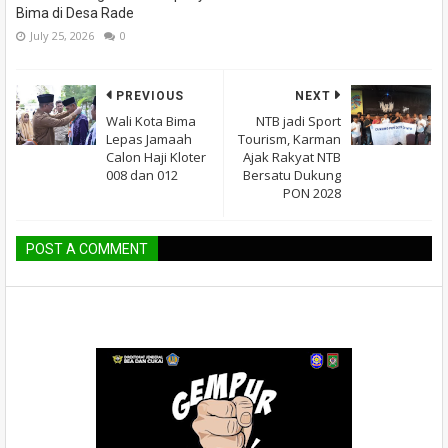
Bima di Desa Rade
July 25, 2026
0
PREVIOUS
NEXT
Wali Kota Bima
NTB jadi Sport
Lepas Jamaah
Tourism, Karman
Calon Haji Kloter
Ajak Rakyat NTB
008 dan 012
Bersatu Dukung
PON 2028
POST A COMMENT