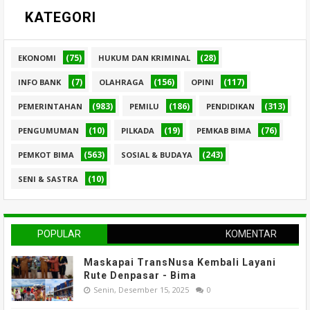
KATEGORI
(75)
(28)
EKONOMI
HUKUM DAN KRIMINAL
(7)
(156)
(117)
INFO BANK
OLAHRAGA
OPINI
(983)
(186)
(313)
PEMERINTAHAN
PEMILU
PENDIDIKAN
(10)
(19)
(76)
PENGUMUMAN
PILKADA
PEMKAB BIMA
(563)
(243)
PEMKOT BIMA
SOSIAL & BUDAYA
(10)
SENI & SASTRA
POPULAR
KOMENTAR
Maskapai TransNusa Kembali Layani
Rute Denpasar - Bima
Senin, Desember 15, 2025
0