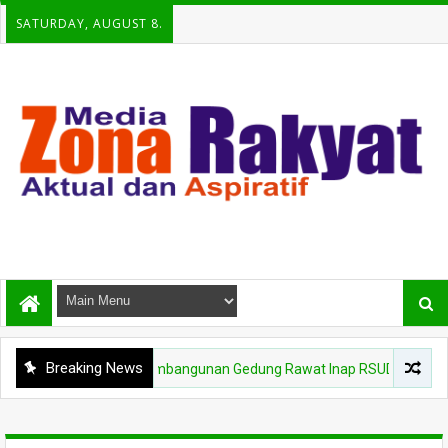
SATURDAY, AUGUST 8.
Breaking News
 Kota Minta Pembangunan Gedung Rawat Inap RSUD Kota Bima Dikebut