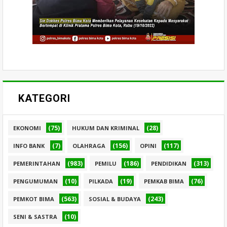
KATEGORI
(75)
(28)
EKONOMI
HUKUM DAN KRIMINAL
(7)
(156)
(117)
INFO BANK
OLAHRAGA
OPINI
(983)
(186)
(313)
PEMERINTAHAN
PEMILU
PENDIDIKAN
(10)
(19)
(76)
PENGUMUMAN
PILKADA
PEMKAB BIMA
(563)
(243)
PEMKOT BIMA
SOSIAL & BUDAYA
(10)
SENI & SASTRA