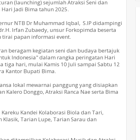
uran (launching) sejumlah Atraksi Seni dan
Hari Jadi Bima tahun 2025.
bernur NTB Dr Muhammad Iqbal, S.IP didampingi
r.H. Irfan Zubaedy, unsur Forkopimda beserta
tirai papan informasi event.
ran beragam kegiatan seni dan budaya bertajuk
tuk Indonesia" dalam rangka peringatan Hari
 tiga hari, mulai Kamis 10 Juli sampai Sabtu 12
ra Kantor Bupati Bima.
nuansa lokal mewarnai panggung yang disiapkan
an Kalero Donggo, Atraksi Ranca Nae serta Bima
 Kareku Kandei Kolaborasi Biola dan Tari,
 Klasik, Tarian Lupe, Tarian Sarau dan
 akan ditampilkan Kolaborasi Musik dan Atraksi