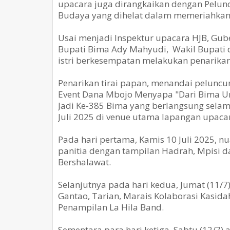
upacara juga dirangkaikan dengan Pelunc
Budaya yang dihelat dalam memeriahkan 
Usai menjadi Inspektur upacara HJB, Gu
Bupati Bima Ady Mahyudi, Wakil Bupati d
istri berkesempatan melakukan penarikan 
Penarikan tirai papan, menandai peluncu
Event Dana Mbojo Menyapa "Dari Bima Un
Jadi Ke-385 Bima yang berlangsung selama
Juli 2025 di venue utama lapangan upaca
Pada hari pertama, Kamis 10 Juli 2025, 
panitia dengan tampilan Hadrah, Mpisi d
Bershalawat.
Selanjutnya pada hari kedua, Jumat (11/7)
Gantao, Tarian, Marais Kolaborasi Kasidah
Penampilan La Hila Band.
Sementara para hari ketiga, Sabtu (12/7)