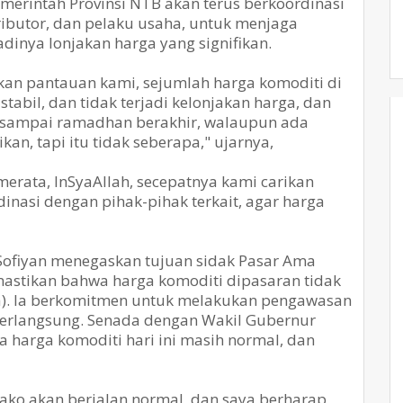
merintah Provinsi NTB akan terus berkoordinasi
ibutor, dan pelaku usaha, untuk menjaga
adinya lonjakan harga yang signifikan.
kan pantauan kami, sejumlah harga komoditi di
abil, dan tidak terjadi kelonjakan harga, dan
l, sampai ramadhan berakhir, walaupun ada
n, tapi itu tidak seberapa," ujarnya,
merata, InSyaAllah, secepatnya kami carikan
dinasi dengan pihak-pihak terkait, agar harga
 Sofiyan menegaskan tujuan sidak Pasar Ama
emastikan bahwa harga komoditi dipasaran tidak
ga). Ia berkomitmen untuk melakukan pengawasan
berlangsung. Senada dengan Wakil Gubernur
 harga komoditi hari ini masih normal, dan
ako akan berjalan normal, dan saya berharap