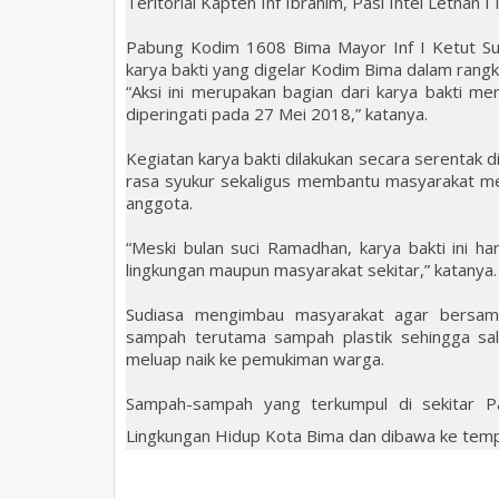
Teritorial Kapten Inf Ibrahim, Pasi Intel Letnan I
Pabung Kodim 1608 Bima Mayor Inf I Ketut Su
karya bakti yang digelar Kodim Bima dalam ra
“Aksi ini merupakan bagian dari karya bakti
diperingati pada 27 Mei 2018,” katanya.
Kegiatan karya bakti dilakukan secara serentak
rasa syukur sekaligus membantu masyarakat men
anggota.
“Meski bulan suci Ramadhan, karya bakti ini h
lingkungan maupun masyarakat sekitar,” katanya.
Sudiasa mengimbau masyarakat agar bersama
sampah terutama sampah plastik sehingga sal
meluap naik ke pemukiman warga.
Sampah-sampah yang terkumpul di sekitar Pa
Lingkungan Hidup Kota Bima dan dibawa ke temp