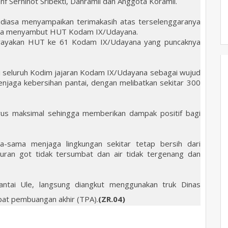
 Inf Serninot Sribekti, Danramil dan Anggota Koramil.
diasa menyampaikan terimakasih atas terselenggaranya
ngka menyambut HUT Kodam IX/Udayana.
 merayakan HUT ke 61 Kodam IX/Udayana yang puncaknya
 di seluruh Kodim jajaran Kodam IX/Udayana sebagai wujud
jaga kebersihan pantai, dengan melibatkan sekitar 300
arus maksimal sehingga memberikan dampak positif bagi
-sama menjaga lingkungan sekitar tetap bersih dari
uran got tidak tersumbat dan air tidak tergenang dan
ntai Ule, langsung diangkut menggunakan truk Dinas
at pembuangan akhir (TPA).
(ZR.04)