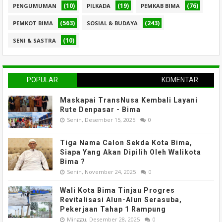
(10)
(19)
(76)
PENGUMUMAN
PILKADA
PEMKAB BIMA
(563)
(243)
PEMKOT BIMA
SOSIAL & BUDAYA
(10)
SENI & SASTRA
POPULAR
KOMENTAR
Maskapai TransNusa Kembali Layani
Rute Denpasar - Bima
Senin, Desember 15, 2025
0
Tiga Nama Calon Sekda Kota Bima,
Siapa Yang Akan Dipilih Oleh Walikota
Bima ?
Senin, November 24, 2025
0
Wali Kota Bima Tinjau Progres
Revitalisasi Alun-Alun Serasuba,
Pekerjaan Tahap 1 Rampung
Minggu, Desember 28, 2025
0