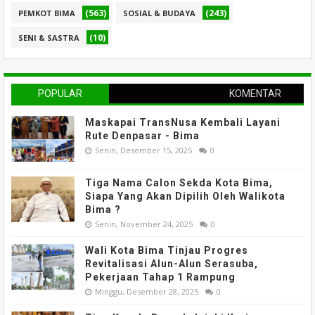
(563)
(243)
PEMKOT BIMA
SOSIAL & BUDAYA
(10)
SENI & SASTRA
POPULAR
KOMENTAR
Maskapai TransNusa Kembali Layani
Rute Denpasar - Bima
Senin, Desember 15, 2025
0
Tiga Nama Calon Sekda Kota Bima,
Siapa Yang Akan Dipilih Oleh Walikota
Bima ?
Senin, November 24, 2025
0
Wali Kota Bima Tinjau Progres
Revitalisasi Alun-Alun Serasuba,
Pekerjaan Tahap 1 Rampung
Minggu, Desember 28, 2025
0