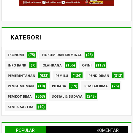
KATEGORI
(75)
(28)
EKONOMI
HUKUM DAN KRIMINAL
(7)
(156)
(117)
INFO BANK
OLAHRAGA
OPINI
(983)
(186)
(313)
PEMERINTAHAN
PEMILU
PENDIDIKAN
(10)
(19)
(76)
PENGUMUMAN
PILKADA
PEMKAB BIMA
(563)
(243)
PEMKOT BIMA
SOSIAL & BUDAYA
(10)
SENI & SASTRA
POPULAR
KOMENTAR