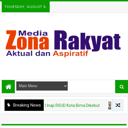
THURSDAY, AUGUST 6.
Breaking News
Gedung Rawat Inap RSUD Kota Bima Dikebut
PEMKOT BIMA