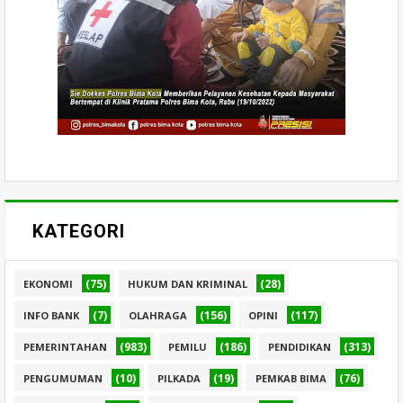
KATEGORI
(75)
(28)
EKONOMI
HUKUM DAN KRIMINAL
(7)
(156)
(117)
INFO BANK
OLAHRAGA
OPINI
(983)
(186)
(313)
PEMERINTAHAN
PEMILU
PENDIDIKAN
(10)
(19)
(76)
PENGUMUMAN
PILKADA
PEMKAB BIMA