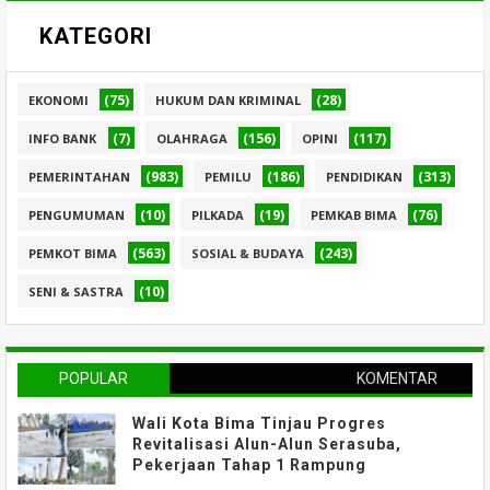
KATEGORI
(75)
(28)
EKONOMI
HUKUM DAN KRIMINAL
(7)
(156)
(117)
INFO BANK
OLAHRAGA
OPINI
(983)
(186)
(313)
PEMERINTAHAN
PEMILU
PENDIDIKAN
(10)
(19)
(76)
PENGUMUMAN
PILKADA
PEMKAB BIMA
(563)
(243)
PEMKOT BIMA
SOSIAL & BUDAYA
(10)
SENI & SASTRA
POPULAR
KOMENTAR
Wali Kota Bima Tinjau Progres
Revitalisasi Alun-Alun Serasuba,
Pekerjaan Tahap 1 Rampung