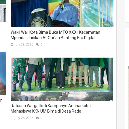
k
Wakil Wali Kota Bima Buka MTQ XXXII Kecamatan
Mpunda, Jadikan Al-Qur’an Benteng Era Digital
July 29, 2026
0
an
Ratusan Warga Ikuti Kampanye Antinarkoba
Mahasiswa KKN UM Bima di Desa Rade
July 25, 2026
0