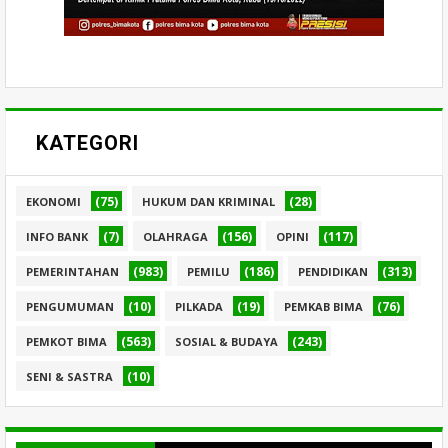
KATEGORI
(75)
(28)
EKONOMI
HUKUM DAN KRIMINAL
(7)
(156)
(117)
INFO BANK
OLAHRAGA
OPINI
(983)
(186)
(313)
PEMERINTAHAN
PEMILU
PENDIDIKAN
(10)
(19)
(76)
PENGUMUMAN
PILKADA
PEMKAB BIMA
(563)
(243)
PEMKOT BIMA
SOSIAL & BUDAYA
(10)
SENI & SASTRA