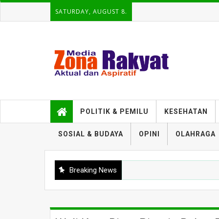
SATURDAY, AUGUST 8.
POLITIK & PEMILU
KESEHATAN
SOSIAL & BUDAYA
OPINI
OLAHRAGA
Breaking News
PENDIDIKAN
Langkah Kecil “Anak Guru” Raih Gelar Doktor Predikat S