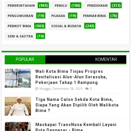
(983)
(186)
(313)
PEMERINTAHAN
PEMILU
PENDIDIKAN
(10)
(19)
(76)
PENGUMUMAN
PILKADA
PEMKAB BIMA
(563)
(243)
PEMKOT BIMA
SOSIAL & BUDAYA
(10)
SENI & SASTRA
POPULAR
KOMENTAR
Wali Kota Bima Tinjau Progres
Revitalisasi Alun-Alun Serasuba,
Pekerjaan Tahap 1 Rampung
Minggu, Desember 28, 2025
0
Tiga Nama Calon Sekda Kota Bima,
Siapa Yang Akan Dipilih Oleh Walikota
Bima ?
Maskapai TransNusa Kembali Layani
Rute Denpasar - Bima