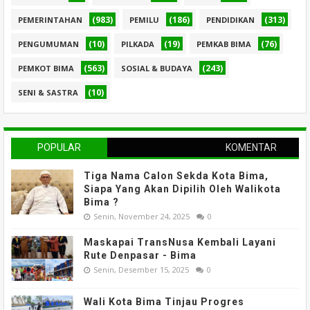
(983)
(186)
(313)
PEMERINTAHAN
PEMILU
PENDIDIKAN
(10)
(19)
(76)
PENGUMUMAN
PILKADA
PEMKAB BIMA
(563)
(243)
PEMKOT BIMA
SOSIAL & BUDAYA
(10)
SENI & SASTRA
POPULAR
KOMENTAR
Tiga Nama Calon Sekda Kota Bima,
Siapa Yang Akan Dipilih Oleh Walikota
Bima ?
Senin, November 24, 2025
0
Maskapai TransNusa Kembali Layani
Rute Denpasar - Bima
Senin, Desember 15, 2025
0
Wali Kota Bima Tinjau Progres